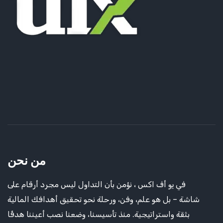
من نحن
في يو أف اكس ، نؤمن بأن التداول ليس مجرد أرقام على
شاشة – بل هو علم، وفن، ورحلة نحو تحقيق أهدافك المالية
بثقة واستراتيجية. منذ تأسيسنا، وضعنا نصب أعيننا هدفًا